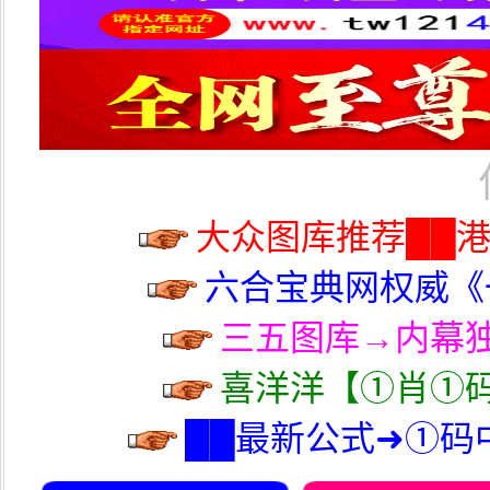
大众图库推荐██港
六合宝典网权威《
三五图库→内幕
喜洋洋【①肖①码■
██最新公式➜①码中