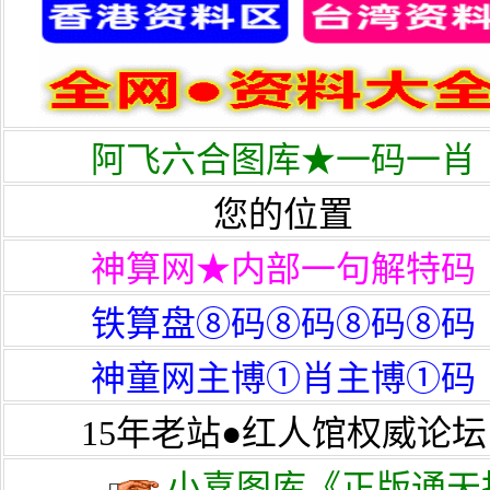
阿飞六合图库★一码一肖
您的位置
神算网★内部一句解特码
铁算盘⑧码⑧码⑧码⑧码
神童网主博①肖主博①码
15年老站●红人馆权威论坛
小喜图库《正版通天