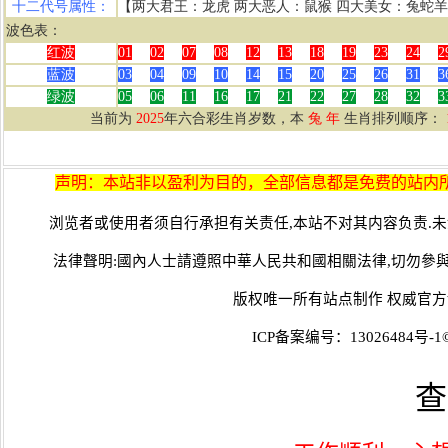
声明：本站非以盈利为目的，全部信息都是免费的站内
浏览者或使用者须自行承担有关责任,本站不对其内容负责.未
法律聲明:國內人士請遵照中華人民共和國相關法律,切勿參
版权唯一所有站点制作 权威官方论坛
ICP备案编号：13026484号
查