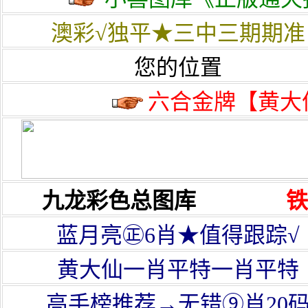
澳彩√独平★三中三期期准
您的位置
六合金牌【黄大
九龙彩色总图库
铁
蓝月亮㊣6肖★值得跟踪√
黄大仙一肖平特一肖平特
高手榜推荐→无错⑨肖20